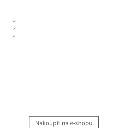
Logické úlohy, které baví, posouvají a učí.
Podporují zvídavost a rozvíjejí myšlení.
Každé další řešení přináší radost z objevování.
Nakoupit na e-shopu