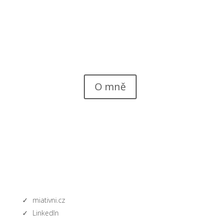
Vymýšlím projekty, jako je Děsík a Kouzelný les a také
další jeho různá dobrodružství, Logiku pro předškoláky
a mnoho dalších, protože věřím, že svět potřebuje víc
momentů, kdy v dětských očích uvidíme problesknout
nápad a pak úsměv, který přichází s vyřešením
zapeklité úlohy.
O mně
miativni.cz
LinkedIn